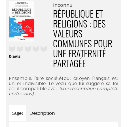
(Nouve
par
Inconnu
fenêtr
mail
RÉPUBLIQUE ET
RELIGIONS : DES
VALEURS
COMMUNES POUR
/5
UNE FRATERNITÉ
0
avis
PARTAGÉE
Ensemble, faire sociétéTout citoyen français est
un et indivisible. Le vécu que lui suggère sa foi
est-il compatible ave
... (voir description complète
ci-dessous)
Sujet
Description