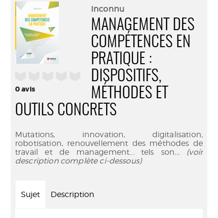
(Nouve
par
Inconnu
fenêtr
mail
MANAGEMENT DES
COMPÉTENCES EN
PRATIQUE :
DISPOSITIFS,
/5
0
avis
MÉTHODES ET
OUTILS CONCRETS
Mutations, innovation, digitalisation,
robotisation, renouvellement des méthodes de
travail et de management... tels son
... (voir
description complète ci-dessous)
Sujet
Description