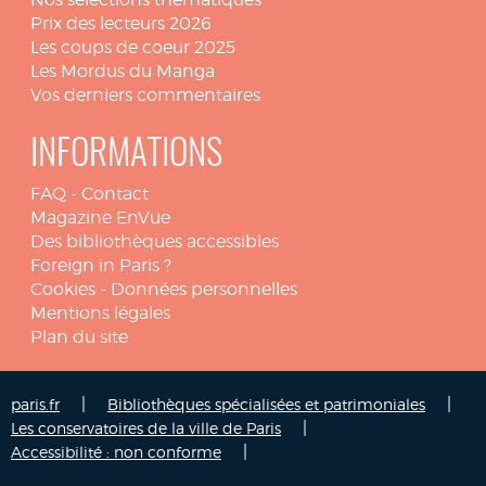
Prix des lecteurs 2026
Les coups de coeur 2025
Les Mordus du Manga
Vos derniers commentaires
INFORMATIONS
FAQ
-
Contact
Magazine EnVue
Des bibliothèques accessibles
Foreign in Paris ?
Cookies
-
Données personnelles
Mentions légales
Plan du site
|
|
paris.fr
Bibliothèques spécialisées et patrimoniales
|
Les conservatoires de la ville de Paris
|
Accessibilité : non conforme