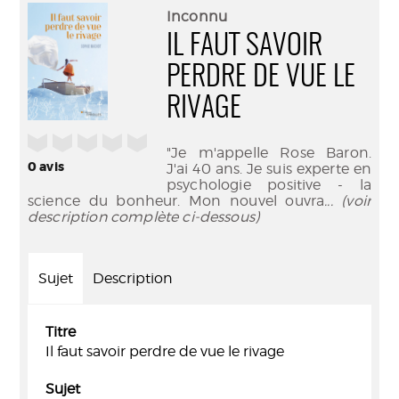
(Nouve
par
Inconnu
fenêtr
mail
IL FAUT SAVOIR
PERDRE DE VUE LE
RIVAGE
/5
"Je m'appelle Rose Baron.
0
avis
J'ai 40 ans. Je suis experte en
psychologie positive - la
science du bonheur. Mon nouvel ouvra
... (voir
description complète ci-dessous)
Sujet
Description
Titre
Il faut savoir perdre de vue le rivage
Sujet