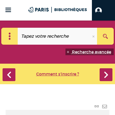
Recherche avancée
Comment s'inscrire ?
Lien
perma
Envo