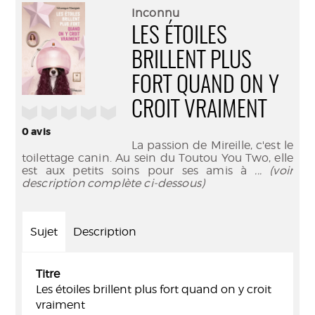
(Nouve
par
Inconnu
fenêtr
mail
LES ÉTOILES
BRILLENT PLUS
FORT QUAND ON Y
CROIT VRAIMENT
/5
0
avis
La passion de Mireille, c'est le
toilettage canin. Au sein du Toutou You Two, elle
est aux petits soins pour ses amis à
... (voir
description complète ci-dessous)
Sujet
Description
Titre
Les étoiles brillent plus fort quand on y croit
vraiment