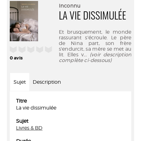
(Nouve
par
Inconnu
fenêtr
mail
LA VIE DISSIMULÉE
Et brusquement, le monde
rassurant s'écroule. Le père
de Nina part, son frère
/5
s'endurcit, sa mère se met au
lit. Elles v
... (voir description
0
avis
complète ci-dessous)
Sujet
Description
Titre
La vie dissimulée
Sujet
Livres & BD