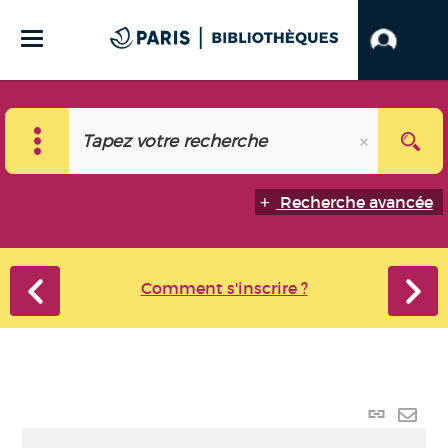
Recherche avancée
Comment s'inscrire ?
Lien
perma
Envo