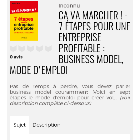
(Nouve
par
Inconnu
fenêtr
mail
CA VA MARCHER ! -
7 ÉTAPES POUR UNE
ENTREPRISE
PROFITABLE :
/5
0
avis
BUSINESS MODEL,
MODE D'EMPLOI
Pas de temps à perdre, vous devez parler
business model couramment !Voici en sept
étapes le mode d'emploi pour créer vot
... (voir
description complète ci-dessous)
Sujet
Description