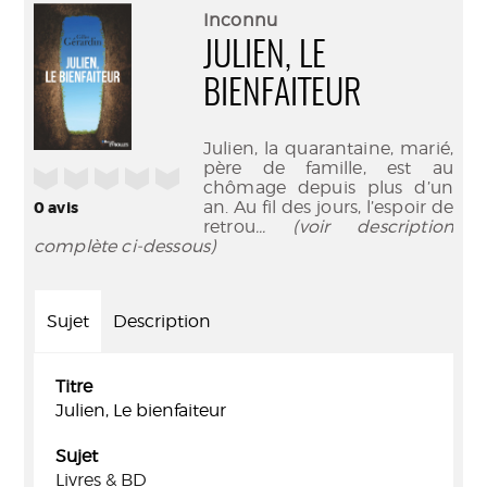
(Nouve
par
Inconnu
fenêtr
mail
JULIEN, LE
BIENFAITEUR
Julien, la quarantaine, marié,
père de famille, est au
/5
chômage depuis plus d’un
an. Au fil des jours, l’espoir de
0
avis
retrou
... (voir description
complète ci-dessous)
Sujet
Description
Titre
Julien, Le bienfaiteur
Sujet
Livres & BD