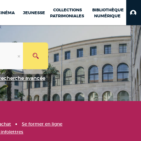
COLLECTIONS
BIBLIOTHÈQUE
CINÉMA
JEUNESSE
PATRIMONIALES
NUMÉRIQUE
Recherche avancée
achat
Se former en ligne
infolettres