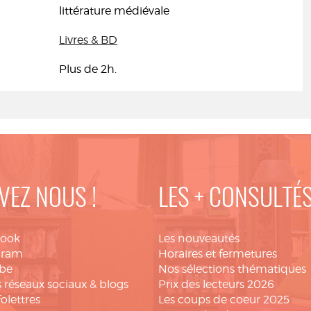
littérature médiévale
Livres & BD
Plus de 2h.
VEZ NOUS !
LES + CONSULTÉ
book
Les nouveautés
gram
Horaires et fermetures
be
Nos sélections thématiques
 réseaux sociaux & blogs
Prix des lecteurs 2026
folettres
Les coups de coeur 2025