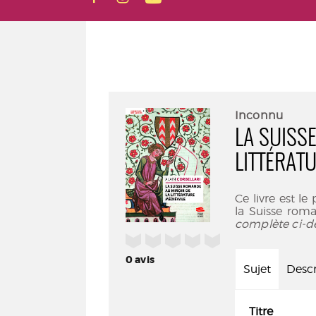
Inconnu
LA SUISS
LITTÉRAT
Ce livre est l
la Suisse roma
complète ci-d
/5
0
avis
Sujet
Descr
Titre