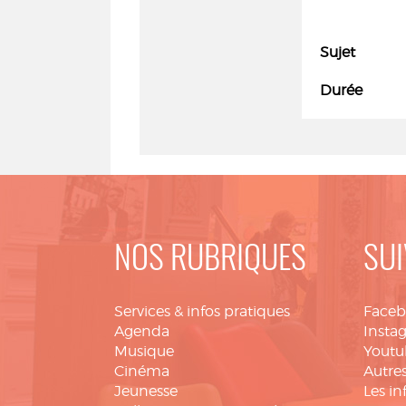
Sujet
Durée
NOS RUBRIQUES
SUI
Services & infos pratiques
Face
Agenda
Insta
Musique
Youtu
Cinéma
Autres
Jeunesse
Les in