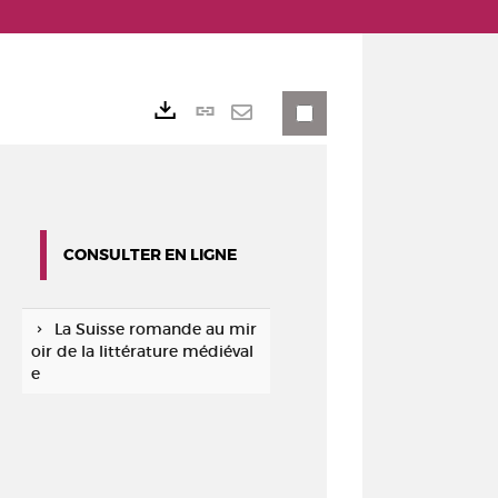
Lien
Exports
permanent
Envoyer
(Nouvelle
par
fenêtre)
mail
CONSULTER EN LIGNE
La Suisse romande au mir
oir de la littérature médiéval
e