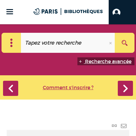
Recherche avancée
Comment s'inscrire ?
Lien
perma
Envo