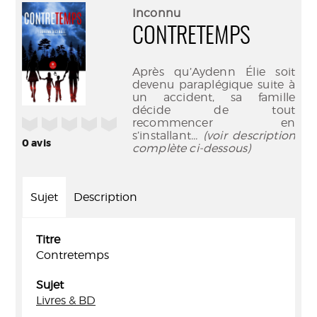
(Nouve
par
Inconnu
fenêtr
mail
CONTRETEMPS
Après qu’Aydenn Élie soit
devenu paraplégique suite à
un accident, sa famille
décide de tout
/5
recommencer en
s’installant
... (voir description
0
avis
complète ci-dessous)
Sujet
Description
Titre
Contretemps
Sujet
Livres & BD