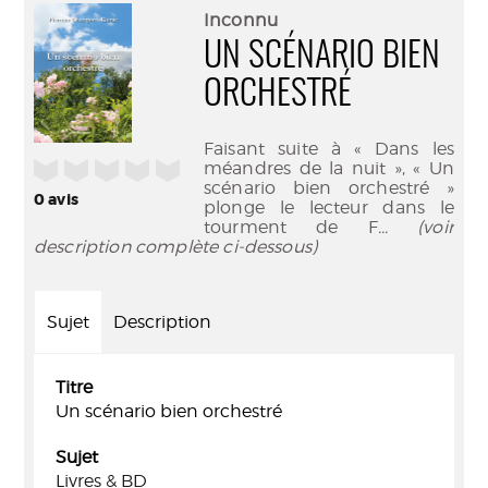
(Nouve
par
Inconnu
fenêtr
mail
UN SCÉNARIO BIEN
ORCHESTRÉ
Faisant suite à « Dans les
/5
méandres de la nuit », « Un
scénario bien orchestré »
0
avis
plonge le lecteur dans le
tourment de F
... (voir
description complète ci-dessous)
Sujet
Description
Titre
Un scénario bien orchestré
Sujet
Livres & BD