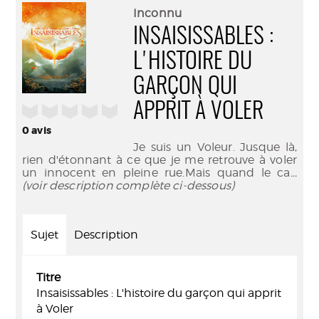
(Nouve
par
Inconnu
fenêtr
mail
INSAISISSABLES :
L'HISTOIRE DU
GARÇON QUI
APPRIT À VOLER
/5
0
avis
Je suis un Voleur. Jusque là,
rien d'étonnant à ce que je me retrouve à voler
un innocent en pleine rue.Mais quand le ca
...
(voir description complète ci-dessous)
Sujet
Description
Titre
Insaisissables : L'histoire du garçon qui apprit
à Voler