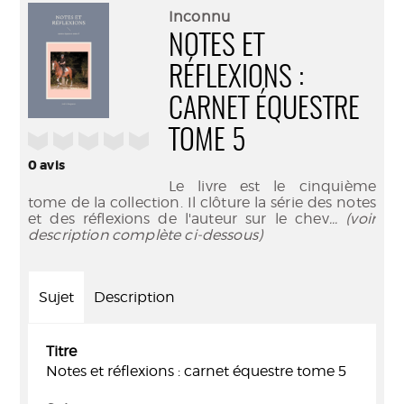
(Nouve
par
Inconnu
fenêtr
mail
NOTES ET
RÉFLEXIONS :
CARNET ÉQUESTRE
TOME 5
/5
0
avis
Le livre est le cinquième
tome de la collection. Il clôture la série des notes
et des réflexions de l'auteur sur le chev
... (voir
description complète ci-dessous)
Sujet
Description
Titre
Notes et réflexions : carnet équestre tome 5