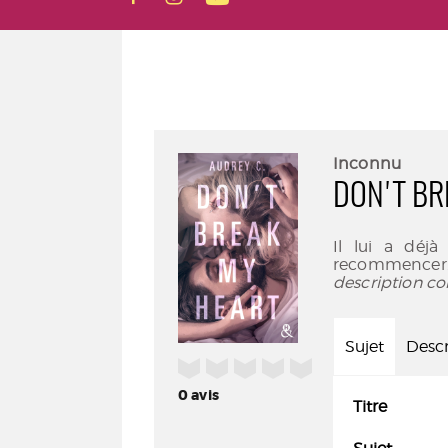
Inconnu
DON'T BR
Il lui a déjà
recommencer.
description co
Sujet
Descr
/5
0
avis
Titre