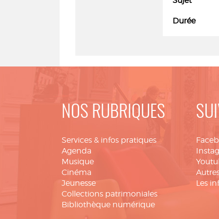
Sujet
Durée
NOS RUBRIQUES
SUI
Services & infos pratiques
Face
Agenda
Insta
Musique
Youtu
Cinéma
Autres
Jeunesse
Les in
Collections patrimoniales
Bibliothèque numérique