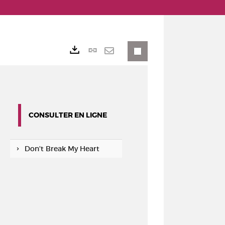
Lien
Exports
permanent
Envoyer
(Nouvelle
par
fenêtre)
mail
CONSULTER EN LIGNE
Don't Break My Heart