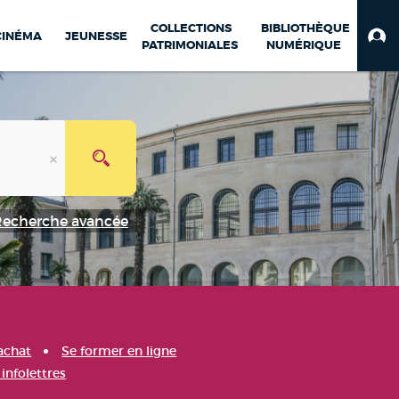
COLLECTIONS
BIBLIOTHÈQUE
CINÉMA
JEUNESSE
PATRIMONIALES
NUMÉRIQUE
Recherche avancée
achat
Se former en ligne
infolettres