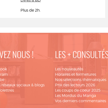
Livres & BD
Plus de 2h.
VEZ NOUS !
LES + CONSULTÉ
book
Les nouveautés
gram
Horaires et fermetures
be
Nos sélections thématiques
 réseaux sociaux & blogs
Prix des lecteurs 2026
folettres
Les coups de coeur 2025
Les Mordus du Manga
Vos derniers commentaires