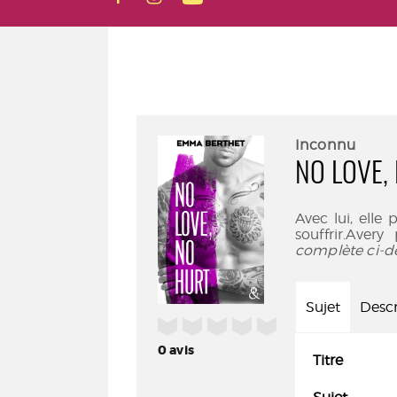
Inconnu
NO LOVE,
Avec lui, elle 
souffrir.Aver
complète ci-d
Sujet
Descr
/5
0
avis
Titre