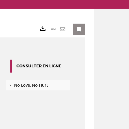
Lien
Exports
permanent
Envoyer
(Nouvelle
par
fenêtre)
mail
CONSULTER EN LIGNE
No Love, No Hurt