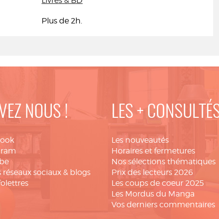
Livres & BD
Plus de 2h.
VEZ NOUS !
LES + CONSULTÉ
book
Les nouveautés
gram
Horaires et fermetures
be
Nos sélections thématiques
 réseaux sociaux & blogs
Prix des lecteurs 2026
folettres
Les coups de coeur 2025
Les Mordus du Manga
Vos derniers commentaires