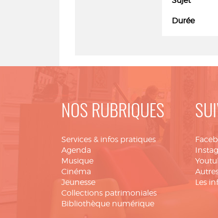
Sujet
Durée
NOS RUBRIQUES
SUI
Services & infos pratiques
Face
Agenda
Insta
Musique
Youtu
Cinéma
Autres
Jeunesse
Les in
Collections patrimoniales
Bibliothèque numérique