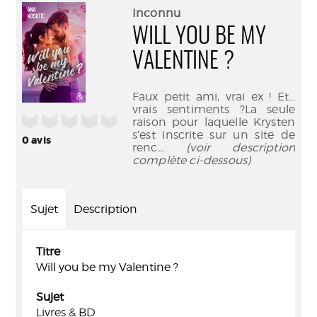
(Nouve
par
Inconnu
fenêtr
mail
WILL YOU BE MY
VALENTINE ?
Faux petit ami, vrai ex ! Et…
vrais sentiments ?La seule
/5
raison pour laquelle Krysten
s’est inscrite sur un site de
0
avis
renc
... (voir description
complète ci-dessous)
Sujet
Description
Titre
Will you be my Valentine ?
Sujet
Livres & BD