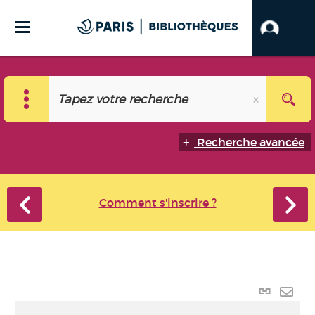
Recherche avancée
Comment s'inscrire ?
Lien
perma
Envo