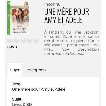
(Nouve
par
Inconnu
fenêtr
mail
UNE MÈRE POUR
AMY ET ADELE
À l’instant où Tyler Jackson
lui sourit, Dani sent le sol se
/5
dérober sous ses pieds. Car le
séduisant propriétaire du
0
avis
ma
... (voir description
complète ci-dessous)
Sujet
Description
Titre
Une mère pour Amy et Adele
Sujet
Livres & BD