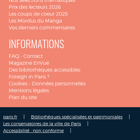
Nos sélections thématiques
Prix des lecteurs 2026
Les coups de coeur 2025
Les Mordus du Manga
Vos derniers commentaires
INFORMATIONS
FAQ
-
Contact
Magazine EnVue
Des bibliothèques accessibles
Foreign in Paris ?
Cookies
-
Données personnelles
Mentions légales
Plan du site
|
|
paris.fr
Bibliothèques spécialisées et patrimoniales
|
Les conservatoires de la ville de Paris
|
Accessibilité : non conforme