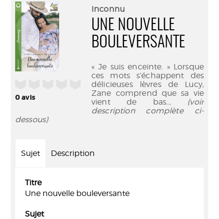
(Nouve
par
Inconnu
fenêtr
mail
UNE NOUVELLE
BOULEVERSANTE
« Je suis enceinte. » Lorsque
ces mots s’échappent des
/5
délicieuses lèvres de Lucy,
Zane comprend que sa vie
0
avis
vient de bas
... (voir
description complète ci-
dessous)
Sujet
Description
Titre
Une nouvelle bouleversante
Sujet