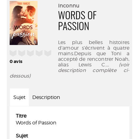
(Nouve
par
Inconnu
fenêtr
mail
WORDS OF
PASSION
Les plus belles histoires
d’amour s’écrivent à quatre
/5
mains.Depuis que Toni a
accepté de rencontrer Noah,
0
avis
alias Lewis C.
... (voir
description complète ci-
dessous)
Sujet
Description
Titre
Words of Passion
Sujet