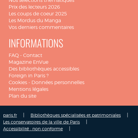
Nos sélections thématiques
Prix des lecteurs 2026
Les coups de coeur 2025
Les Mordus du Manga
Vos derniers commentaires
INFORMATIONS
FAQ
-
Contact
Magazine EnVue
Des bibliothèques accessibles
Foreign in Paris ?
Cookies
-
Données personnelles
Mentions légales
Plan du site
|
|
paris.fr
Bibliothèques spécialisées et patrimoniales
|
Les conservatoires de la ville de Paris
|
Accessibilité : non conforme