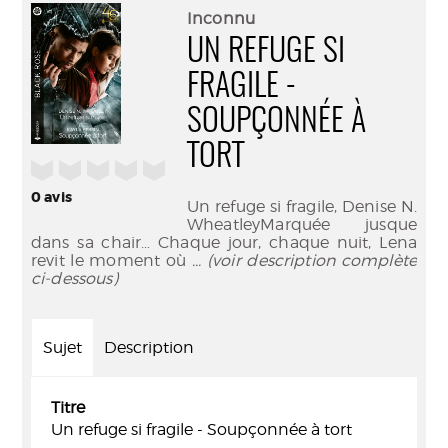
(Nouve
par
Inconnu
fenêtr
mail
UN REFUGE SI
FRAGILE -
SOUPÇONNÉE À
TORT
/5
0
avis
Un refuge si fragile, Denise N.
WheatleyMarquée jusque
dans sa chair… Chaque jour, chaque nuit, Lena
revit le moment où
... (voir description complète
ci-dessous)
Sujet
Description
Titre
Un refuge si fragile - Soupçonnée à tort