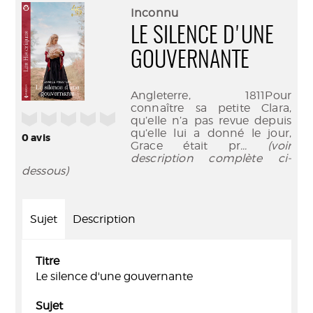
(Nouve
par
Inconnu
fenêtr
mail
LE SILENCE D'UNE
GOUVERNANTE
Angleterre, 1811Pour
connaître sa petite Clara,
/5
qu’elle n’a pas revue depuis
qu’elle lui a donné le jour,
0
avis
Grace était pr
... (voir
description complète ci-
dessous)
Sujet
Description
Titre
Le silence d'une gouvernante
Sujet