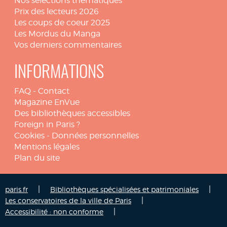
Nos sélections thématiques
Prix des lecteurs 2026
Les coups de coeur 2025
Les Mordus du Manga
Vos derniers commentaires
INFORMATIONS
FAQ
-
Contact
Magazine EnVue
Des bibliothèques accessibles
Foreign in Paris ?
Cookies
-
Données personnelles
Mentions légales
Plan du site
|
|
paris.fr
Bibliothèques spécialisées et patrimoniales
|
Les conservatoires de la ville de Paris
|
Accessibilité : non conforme