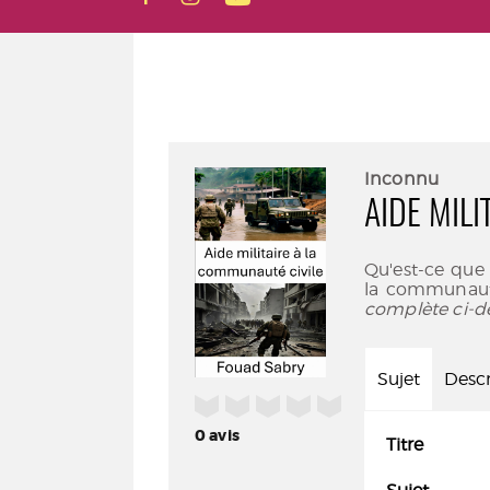
Inconnu
AIDE MIL
Qu'est-ce que 
la communauté
complète ci-d
Sujet
Descr
/5
0
avis
Titre