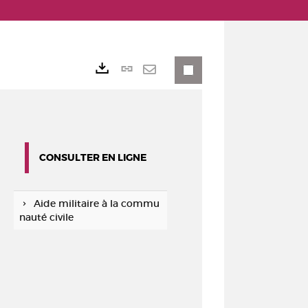
Lien
Exports
permanent
Envoyer
(Nouvelle
par
fenêtre)
mail
CONSULTER EN LIGNE
Aide militaire à la commu
nauté civile