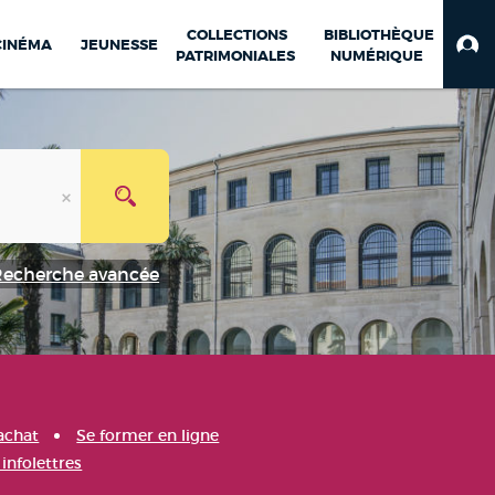
COLLECTIONS
BIBLIOTHÈQUE
CINÉMA
JEUNESSE
PATRIMONIALES
NUMÉRIQUE
Recherche avancée
achat
Se former en ligne
infolettres