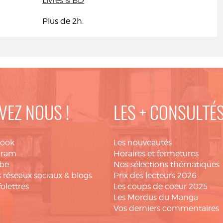
Livres & BD
Plus de 2h.
VEZ NOUS !
LES + CONSULTÉ
book
Les nouveautés
gram
Horaires et fermetures
be
Nos sélections thématiques
 réseaux sociaux & blogs
Prix des lecteurs 2026
folettres
Les coups de coeur 2025
Les Mordus du Manga
Vos derniers commentaires