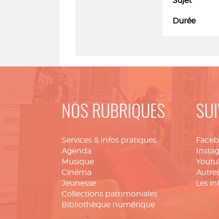
Sujet
Durée
NOS RUBRIQUES
SUI
Services & infos pratiques
Face
Agenda
Insta
Musique
Youtu
Cinéma
Autres
Jeunesse
Les in
Collections patrimoniales
Bibliothèque numérique