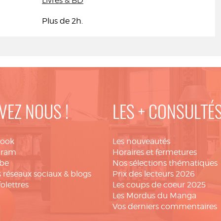
Livres & BD
Plus de 2h.
VEZ NOUS !
LES + CONSULTÉ
book
Les nouveautés
gram
Horaires et fermetures
be
Nos sélections thématiques
 réseaux sociaux & blogs
Prix des lecteurs 2026
folettres
Les coups de coeur 2025
Les Mordus du Manga
Vos derniers commentaires