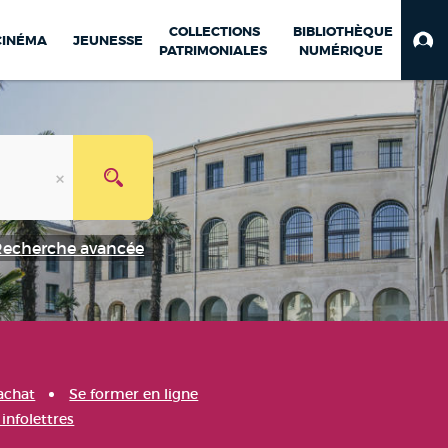
COLLECTIONS
BIBLIOTHÈQUE
CINÉMA
JEUNESSE
PATRIMONIALES
NUMÉRIQUE
Recherche avancée
achat
Se former en ligne
infolettres