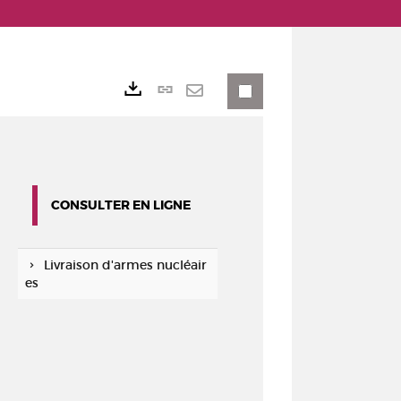
Lien
Exports
permanent
Envoyer
(Nouvelle
par
fenêtre)
mail
CONSULTER EN LIGNE
Livraison d'armes nucléair
es