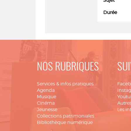
Sujet
Durée
NOS RUBRIQUES
SUI
Services & infos pratiques
Face
Agenda
Insta
Musique
Youtu
Cinéma
Autres
Jeunesse
Les in
Collections patrimoniales
Bibliothèque numérique