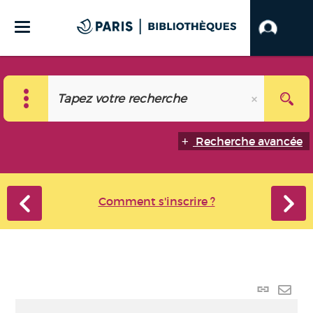
Recherche avancée
Comment s'inscrire ?
Lien
perma
Envo