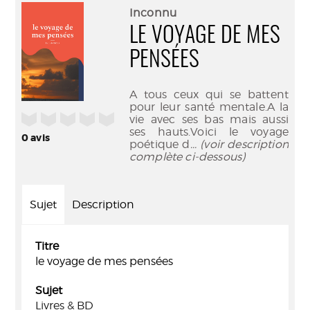
(Nouve
par
Inconnu
fenêtr
mail
LE VOYAGE DE MES
PENSÉES
A tous ceux qui se battent
pour leur santé mentale.A la
/5
vie avec ses bas mais aussi
ses hauts.Voici le voyage
0
avis
poétique d
... (voir description
complète ci-dessous)
Sujet
Description
Titre
le voyage de mes pensées
Sujet
Livres & BD