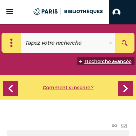
Recherche avancée
Comment s'inscrire ?
Lien
perma
Envo