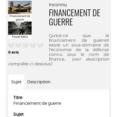
(Nouve
par
Inconnu
fenêtr
mail
FINANCEMENT DE
GUERRE
Qu'est-ce que le
financement de guerreIl
/5
existe un sous-domaine de
l'économie de la défense
0
avis
connu sous le nom de
finance
... (voir description
complète ci-dessous)
Sujet
Description
Titre
Financement de guerre
Sujet