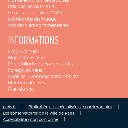
Nos sélections thématiques
Prix des lecteurs 2026
Les coups de coeur 2025
Les Mordus du Manga
Vos derniers commentaires
INFORMATIONS
FAQ
-
Contact
Magazine EnVue
Des bibliothèques accessibles
Foreign in Paris ?
Cookies
-
Données personnelles
Mentions légales
Plan du site
|
|
paris.fr
Bibliothèques spécialisées et patrimoniales
|
Les conservatoires de la ville de Paris
|
Accessibilité : non conforme