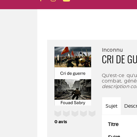
Inconnu
CRI DE G
Qu'est-ce qu'
combat, géné
description co
Sujet
Descr
/5
0
avis
Titre