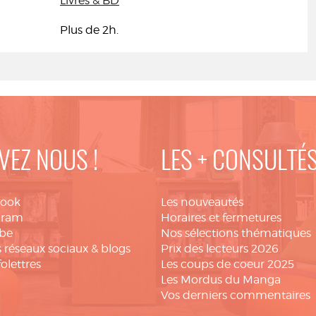
Livres & BD
Plus de 2h.
VEZ NOUS !
LES + CONSULTÉ
book
Les nouveautés
gram
Horaires et fermetures
be
Nos sélections thématiques
 réseaux sociaux & blogs
Prix des lecteurs 2026
folettres
Les coups de coeur 2025
Les Mordus du Manga
Vos derniers commentaires