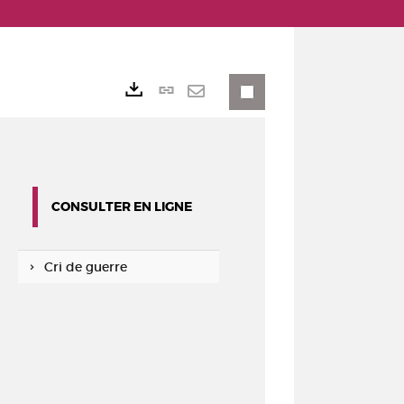
Lien
Exports
permanent
Envoyer
(Nouvelle
par
fenêtre)
mail
CONSULTER EN LIGNE
Cri de guerre