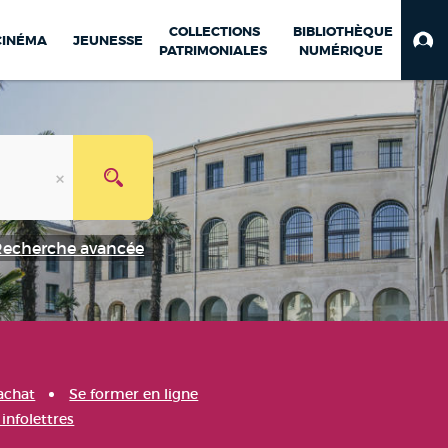
COLLECTIONS
BIBLIOTHÈQUE
CINÉMA
JEUNESSE
PATRIMONIALES
NUMÉRIQUE
Recherche avancée
achat
Se former en ligne
infolettres