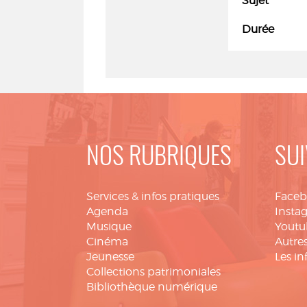
Sujet
Durée
NOS RUBRIQUES
SUI
Services & infos pratiques
Face
Agenda
Insta
Musique
Youtu
Cinéma
Autres
Jeunesse
Les in
Collections patrimoniales
Bibliothèque numérique