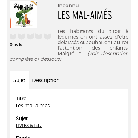
(Nouve
par
Inconnu
fenêtr
mail
LES MAL-AIMÉS
Les habitants du tiroir à
/5
légumes en ont assez d’être
délaissés et souhaitent attirer
0
avis
l’attention des enfants.
Malgré le
... (voir description
complète ci-dessous)
Sujet
Description
Titre
Les mal-aimés
Sujet
Livres & BD