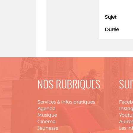
Sujet
Durée
NOS RUBRIQUES
SUI
Services & infos pratiques
Face
Agenda
Insta
Musique
Youtu
Cinéma
Autres
Jeunesse
Les in