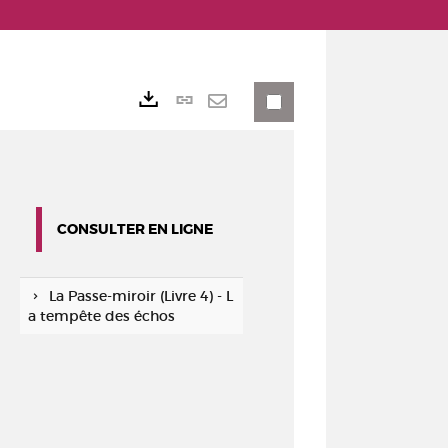
Lien
Exports
permanent
Envoyer
(Nouvelle
par
fenêtre)
mail
CONSULTER EN LIGNE
La Passe-miroir (Livre 4) - L
a tempête des échos