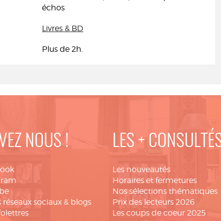
échos
Livres & BD
Plus de 2h.
VEZ NOUS !
LES + CONSULTÉ
book
Les nouveautés
gram
Horaires et fermetures
be
Nos sélections thématiques
 réseaux sociaux & blogs
Prix des lecteurs 2026
folettres
Les coups de coeur 2025