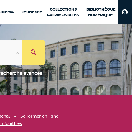
COLLECTIONS
BIBLIOTHÈQUE
CINÉMA
JEUNESSE
PATRIMONIALES
NUMÉRIQUE
Recherche avancée
achat
Se former en ligne
infolettres