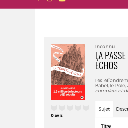
Inconnu
LA PASSE-
ÉCHOS
Les effondrem
Babel, le Pôle
complète ci-d
/5
Sujet
Descr
0
avis
Titre