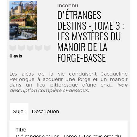
(Nouve
par
Inconnu
fenêtr
mail
D'ÉTRANGES
DESTINS - TOME 3 :
LES MYSTÈRES DU
MANOIR DE LA
/5
0
avis
FORGE-BASSE
Les aléas de la vie conduisent Jacqueline
Perlongue à acquérir une forge et un manoir
dans un lieu pittoresque d’une cha
... (voir
description complète ci-dessous)
Sujet
Description
Titre
D'étranges destins - Tome 3 : Les mystères du