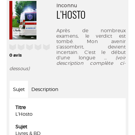
(Nouve
par
Inconnu
fenêtr
mail
L’HOSTO
Après de nombreux
examens, le verdict est
tombé. Mon avenir
/5
s’assombrit, devient
incertain. C’est le début
0
avis
d’une longue
... (voir
description complète ci-
dessous)
Sujet
Description
Titre
L’Hosto
Sujet
Livres & BD