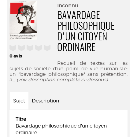
(Nouve
par
Inconnu
fenêtr
mail
BAVARDAGE
PHILOSOPHIQUE
D'UN CITOYEN
ORDINAIRE
/5
0
avis
Recueil de textes sur les
sujets de société d'un point de vue humaniste;
un "bavardage philosophique" sans prétention,
à
... (voir description complète ci-dessous)
Sujet
Description
Titre
Bavardage philosophique d'un citoyen
ordinaire