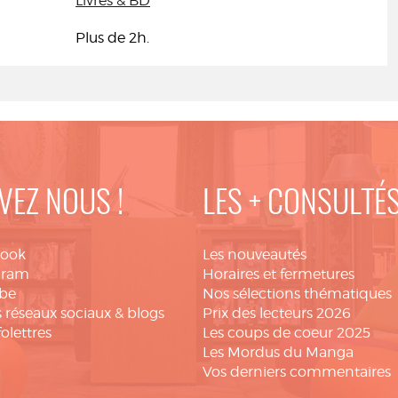
Livres & BD
Plus de 2h.
VEZ NOUS !
LES + CONSULTÉ
book
Les nouveautés
gram
Horaires et fermetures
be
Nos sélections thématiques
 réseaux sociaux & blogs
Prix des lecteurs 2026
folettres
Les coups de coeur 2025
Les Mordus du Manga
Vos derniers commentaires