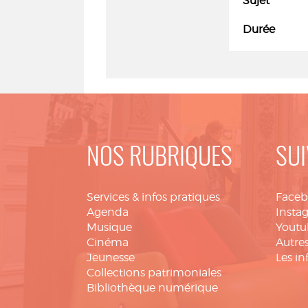
Sujet
Durée
NOS RUBRIQUES
SUI
Services & infos pratiques
Face
Agenda
Insta
Musique
Youtu
Cinéma
Autres
Jeunesse
Les in
Collections patrimoniales
Bibliothèque numérique