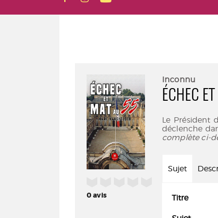
Inconnu
ÉCHEC ET
Le Président d
déclenche dans
complète ci-d
Sujet
Descr
/5
0
avis
Titre