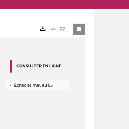
Lien
Exports
permanent
Envoyer
(Nouvelle
par
fenêtre)
mail
CONSULTER EN LIGNE
Échec et mat au 55