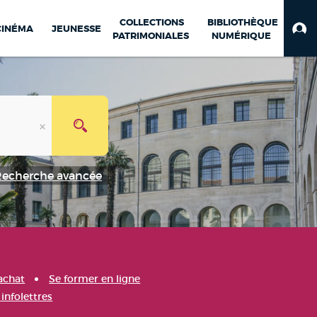
COLLECTIONS
BIBLIOTHÈQUE
CINÉMA
JEUNESSE
PATRIMONIALES
NUMÉRIQUE
Recherche avancée
achat
Se former en ligne
infolettres