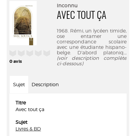
(Nouve
par
Inconnu
fenêtr
mail
AVEC TOUT ÇA
1968. Rémi, un lycéen timide,
ose entamer une
correspondance scolaire
avec une étudiante hispano-
/5
belge. D’abord platoniq
...
(voir description complète
0
avis
ci-dessous)
Sujet
Description
Titre
Avec tout ça
Sujet
Livres & BD