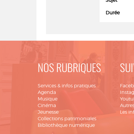
Sujet
Durée
NOS RUBRIQUES
SUI
Services & infos pratiques
Face
Agenda
Insta
Musique
Youtu
Cinéma
Autres
Jeunesse
Les in
Collections patrimoniales
Bibliothèque numérique