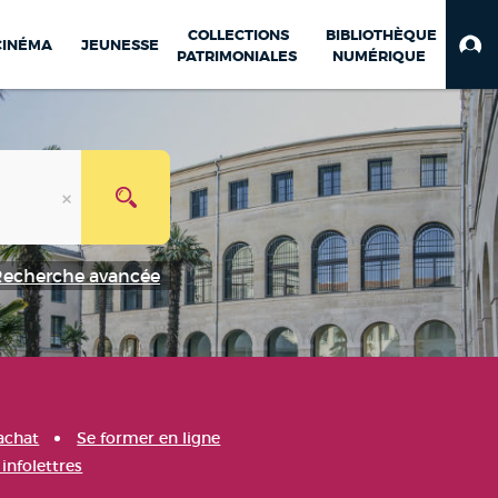
COLLECTIONS
BIBLIOTHÈQUE
CINÉMA
JEUNESSE
PATRIMONIALES
NUMÉRIQUE
Recherche avancée
achat
Se former en ligne
infolettres