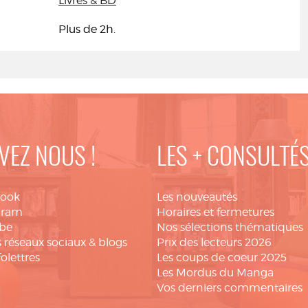
Livres & BD
Plus de 2h.
VEZ NOUS !
LES + CONSULTÉ
book
Les nouveautés
gram
Horaires et fermetures
be
Nos sélections thématiques
 réseaux sociaux & blogs
Prix des lecteurs 2026
folettres
Les coups de coeur 2025
Les Mordus du Manga
Vos derniers commentaires