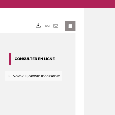
Lien
Exports
permanent
Envoyer
(Nouvelle
par
fenêtre)
mail
CONSULTER EN LIGNE
Novak Djokovic incassable