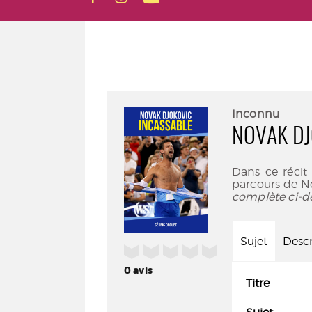
Inconnu
NOVAK DJ
Dans ce récit 
parcours de N
complète ci-d
Sujet
Descr
/5
0
avis
Titre