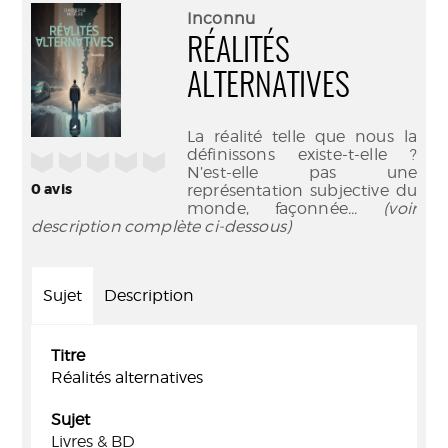
(Nouve
par
Inconnu
fenêtr
mail
RÉALITÉS
ALTERNATIVES
La réalité telle que nous la
définissons existe-t-elle ?
/5
N’est-elle pas une
0
avis
représentation subjective du
monde, façonnée
... (voir
description complète ci-dessous)
Sujet
Description
Titre
Réalités alternatives
Sujet
Livres & BD