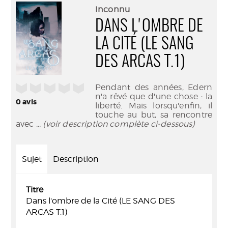
(Nouve
par
Inconnu
fenêtr
mail
DANS L'OMBRE DE
LA CITÉ (LE SANG
DES ARCAS T.1)
/5
Pendant des années, Edern
n'a rêvé que d'une chose : la
0
avis
liberté. Mais lorsqu'enfin, il
touche au but, sa rencontre
avec
... (voir description complète ci-dessous)
Sujet
Description
Titre
Dans l'ombre de la Cité (LE SANG DES
ARCAS T.1)