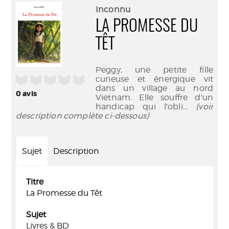
(Nouve
par
Inconnu
fenêtr
mail
LA PROMESSE DU
TÊT
Peggy, une petite fille
/5
curieuse et énergique vit
dans un village au nord
0
avis
Vietnam. Elle souffre d'un
handicap qui l'obli
... (voir
description complète ci-dessous)
Sujet
Description
Titre
La Promesse du Têt
Sujet
Livres & BD