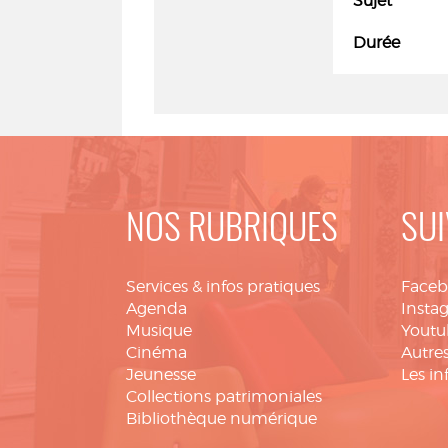
Sujet
Durée
NOS RUBRIQUES
SUI
Services & infos pratiques
Face
Agenda
Insta
Musique
Youtu
Cinéma
Autres
Jeunesse
Les in
Collections patrimoniales
Bibliothèque numérique