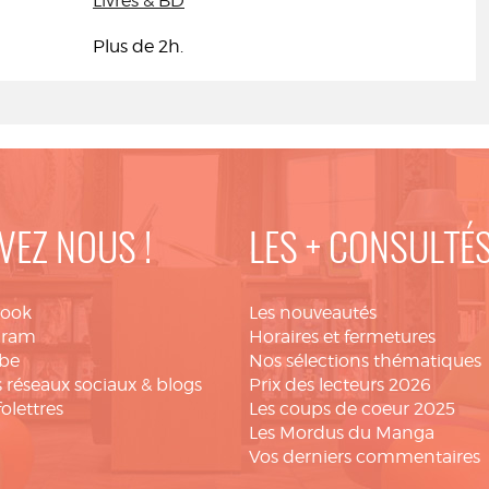
Livres & BD
Plus de 2h.
VEZ NOUS !
LES + CONSULTÉ
book
Les nouveautés
gram
Horaires et fermetures
be
Nos sélections thématiques
 réseaux sociaux & blogs
Prix des lecteurs 2026
folettres
Les coups de coeur 2025
Les Mordus du Manga
Vos derniers commentaires