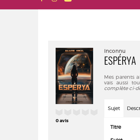
Inconnu
ESPÉRYA
Mes parents aim
vais aussi to
complète ci-d
Sujet
Descr
/5
0
avis
Titre