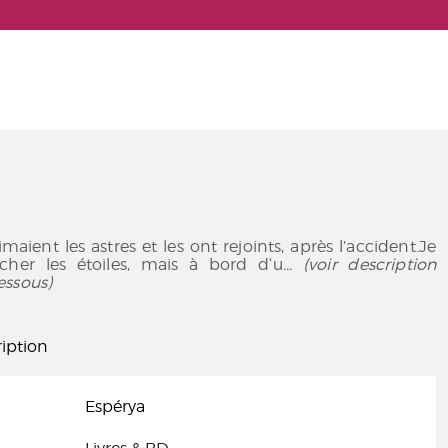
aient les astres et les ont rejoints, après l’accident.Je
ucher les étoiles, mais à bord d‘u
... (voir description
essous)
iption
Espérya