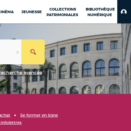
COLLECTIONS
BIBLIOTHÈQUE
CINÉMA
JEUNESSE
PATRIMONIALES
NUMÉRIQUE
Recherche avancée
achat
Se former en ligne
infolettres