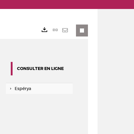
Lien
Exports
permanent
Envoyer
(Nouvelle
par
fenêtre)
mail
CONSULTER EN LIGNE
Espérya