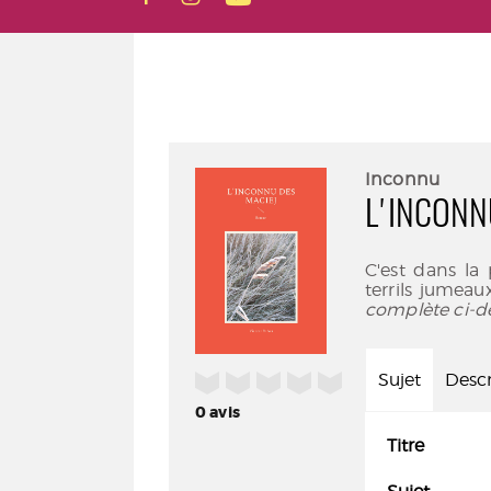
Inconnu
L'INCONN
C'est dans la
terrils jumeau
complète ci-d
/5
Sujet
Descr
0
avis
Titre