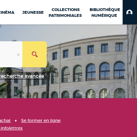
COLLECTIONS
BIBLIOTHÈQUE
CINÉMA
JEUNESSE
PATRIMONIALES
NUMÉRIQUE
Recherche avancée
achat
Se former en ligne
infolettres