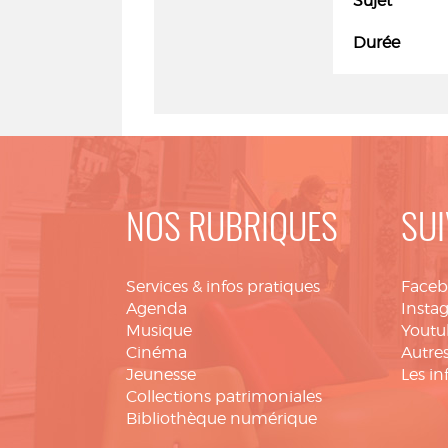
Sujet
Durée
NOS RUBRIQUES
SUI
Services & infos pratiques
Face
Agenda
Insta
Musique
Youtu
Cinéma
Autres
Jeunesse
Les in
Collections patrimoniales
Bibliothèque numérique