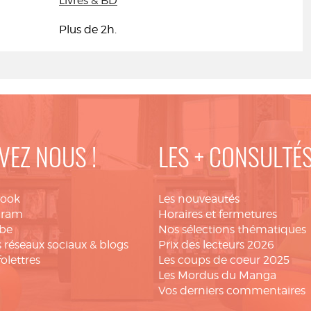
Livres & BD
Plus de 2h.
VEZ NOUS !
LES + CONSULTÉ
book
Les nouveautés
gram
Horaires et fermetures
be
Nos sélections thématiques
 réseaux sociaux & blogs
Prix des lecteurs 2026
folettres
Les coups de coeur 2025
Les Mordus du Manga
Vos derniers commentaires