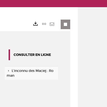
Lien
Exports
permanent
Envoyer
(Nouvelle
par
fenêtre)
mail
CONSULTER EN LIGNE
L'inconnu des Maciej : Ro
man