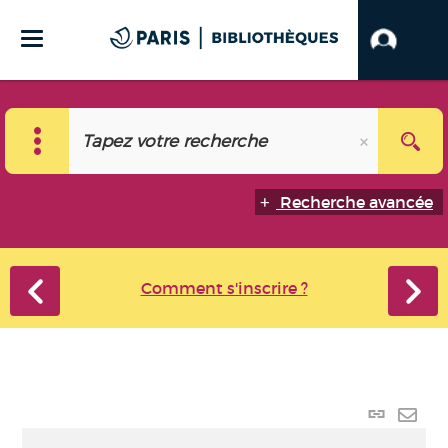
Recherche avancée
Comment s'inscrire ?
Lien
perma
Envo