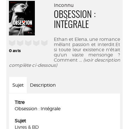
(Nouve
par
Inconnu
fenêtr
mail
OBSESSION :
INTÉGRALE
Ethan et Elena, une romance
/5
mêlant passion et interdit.Et
si toute leur existence n'était
0
avis
qu'un vaste mensonge ?
Comment
... (voir description
complète ci-dessous)
Sujet
Description
Titre
Obsession : Intégrale
Sujet
Livres & BD