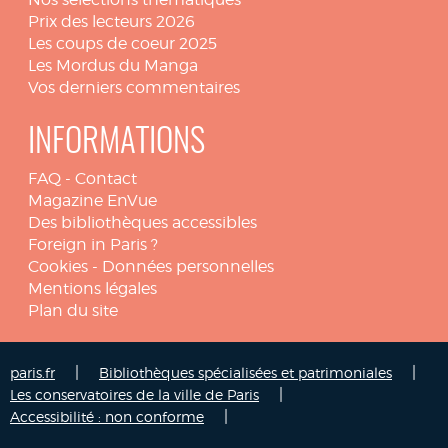
Prix des lecteurs 2026
Les coups de coeur 2025
Les Mordus du Manga
Vos derniers commentaires
INFORMATIONS
FAQ
-
Contact
Magazine EnVue
Des bibliothèques accessibles
Foreign in Paris ?
Cookies
-
Données personnelles
Mentions légales
Plan du site
|
|
paris.fr
Bibliothèques spécialisées et patrimoniales
|
Les conservatoires de la ville de Paris
|
Accessibilité : non conforme