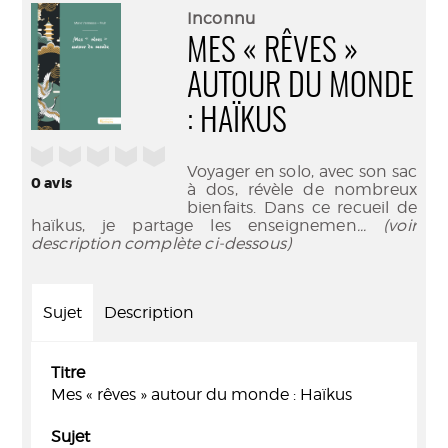
(Nouve
par
Inconnu
fenêtr
mail
MES « RÊVES »
AUTOUR DU MONDE
: HAÏKUS
/5
Voyager en solo, avec son sac
0
avis
à dos, révèle de nombreux
bienfaits. Dans ce recueil de
haïkus, je partage les enseignemen
... (voir
description complète ci-dessous)
Sujet
Description
Titre
Mes « rêves » autour du monde : Haïkus
Sujet