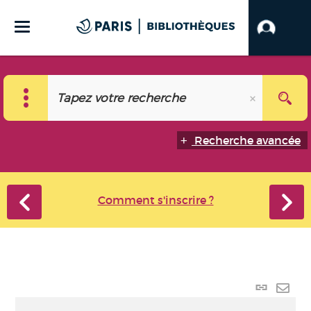
Recherche avancée
Comment s'inscrire ?
Lien
perma
Envo