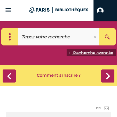
Recherche avancée
Comment s'inscrire ?
Lien
perma
Envo