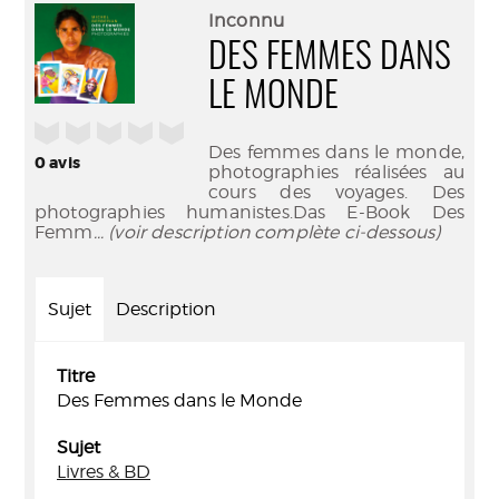
(Nouve
par
Inconnu
fenêtr
mail
DES FEMMES DANS
LE MONDE
/5
Des femmes dans le monde,
0
avis
photographies réalisées au
cours des voyages. Des
photographies humanistes.Das E-Book Des
Femm
... (voir description complète ci-dessous)
Sujet
Description
Titre
Des Femmes dans le Monde
Sujet
Livres & BD