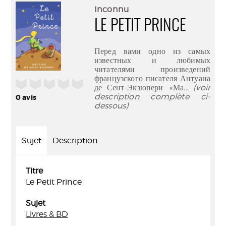
(Nouve
par
Inconnu
fenêtr
mail
LE PETIT PRINCE
Перед вами одно из самых
известных и любимых
читателями произведений
французского писателя Антуана
/5
де Сент-Экзюпери. «Ма
... (voir
description complète ci-
0
avis
dessous)
Sujet
Description
Titre
Le Petit Prince
Sujet
Livres & BD