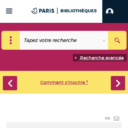
Recherche avancée
Comment s'inscrire ?
Lien
perma
Envo