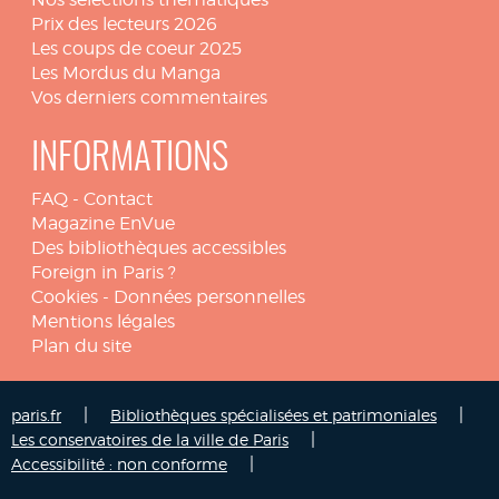
Prix des lecteurs 2026
Les coups de coeur 2025
Les Mordus du Manga
Vos derniers commentaires
INFORMATIONS
FAQ
-
Contact
Magazine EnVue
Des bibliothèques accessibles
Foreign in Paris ?
Cookies
-
Données personnelles
Mentions légales
Plan du site
|
|
paris.fr
Bibliothèques spécialisées et patrimoniales
|
Les conservatoires de la ville de Paris
|
Accessibilité : non conforme