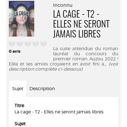
(Nouve
par
Inconnu
fenêtr
mail
LA CAGE - T2 -
ELLES NE SERONT
JAMAIS LIBRES
/5
La suite attendue du roman
0
avis
lauréat du concours du
premier roman Auzou 2022 !
Eléa et ses amies croyaient en avoir fini a
... (voir
description complète ci-dessous)
Sujet
Description
Titre
La cage - T2 - Elles ne seront jamais libres
Sujet