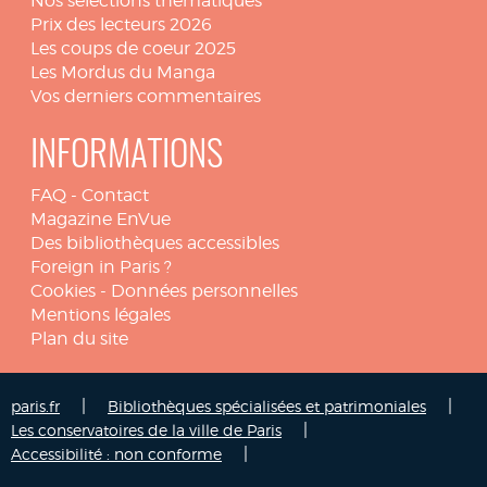
Nos sélections thématiques
Prix des lecteurs 2026
Les coups de coeur 2025
Les Mordus du Manga
Vos derniers commentaires
INFORMATIONS
FAQ
-
Contact
Magazine EnVue
Des bibliothèques accessibles
Foreign in Paris ?
Cookies
-
Données personnelles
Mentions légales
Plan du site
|
|
paris.fr
Bibliothèques spécialisées et patrimoniales
|
Les conservatoires de la ville de Paris
|
Accessibilité : non conforme