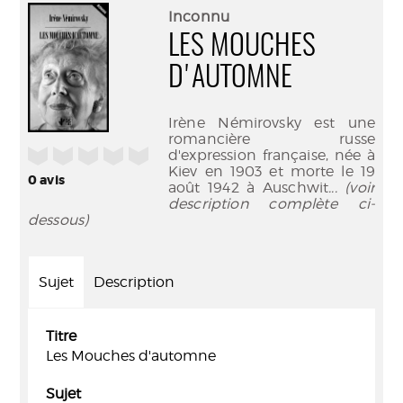
(Nouve
par
Inconnu
fenêtr
mail
LES MOUCHES
D'AUTOMNE
Irène Némirovsky est une
romancière russe
/5
d'expression française, née à
Kiev en 1903 et morte le 19
0
avis
août 1942 à Auschwit
... (voir
description complète ci-
dessous)
Sujet
Description
Titre
Les Mouches d'automne
Sujet