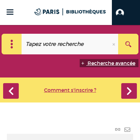
Recherche avancée
Comment s'inscrire ?
Lien
perma
Envo