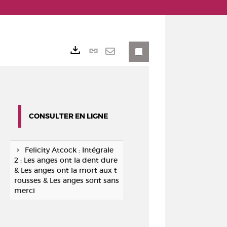
Lien
Exports
permanent
Envoyer
(Nouvelle
par
fenêtre)
mail
CONSULTER EN LIGNE
Felicity Atcock : Intégrale
2 : Les anges ont la dent dure
& Les anges ont la mort aux t
rousses & Les anges sont sans
merci