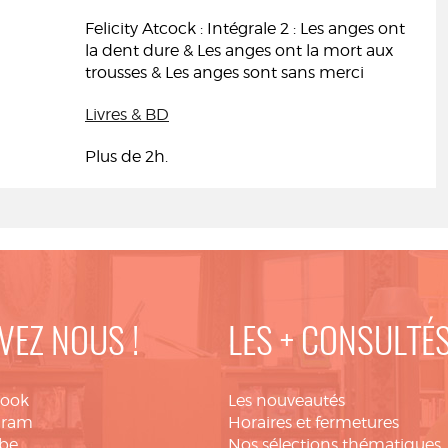
Felicity Atcock : Intégrale 2 : Les anges ont
la dent dure & Les anges ont la mort aux
trousses & Les anges sont sans merci
Livres & BD
Plus de 2h.
VEZ NOUS !
LES + CONSULTÉ
book
Les nouveautés
gram
Horaires et fermetures
be
Nos sélections thématiques