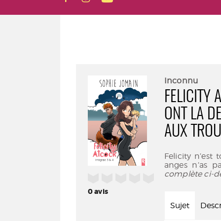
Inconnu
FELICITY 
ONT LA D
AUX TROU
Felicity n’est
anges n’as pa
complète ci-d
/5
0
avis
Sujet
Descr