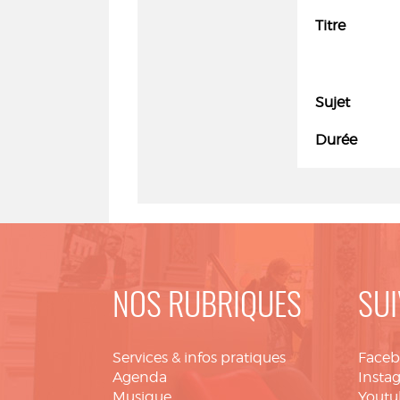
Titre
Sujet
Durée
NOS RUBRIQUES
SUI
Services & infos pratiques
Face
Agenda
Insta
Musique
Youtu