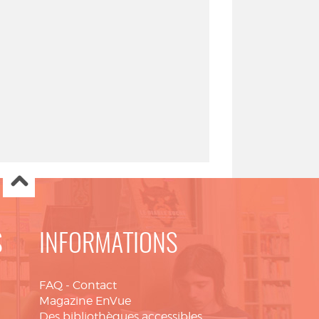
S
INFORMATIONS
FAQ
-
Contact
Magazine EnVue
Des bibliothèques accessibles