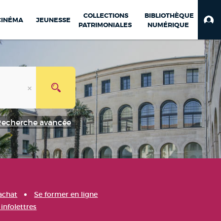
COLLECTIONS
BIBLIOTHÈQUE
CINÉMA
JEUNESSE
PATRIMONIALES
NUMÉRIQUE
Recherche avancée
achat
Se former en ligne
infolettres