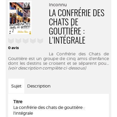
(Nouve
par
Inconnu
fenêtr
mail
LA CONFRÉRIE DES
CHATS DE
GOUTTIÈRE :
L’INTÉGRALE
/5
0
avis
La Confrérie des Chats de
Gouttière est un groupe de cinq amis d’enfance
dont les destins se croisent et se séparent pou
...
(voir description complète ci-dessous)
Sujet
Description
Titre
La confrérie des chats de gouttière :
l’intégrale