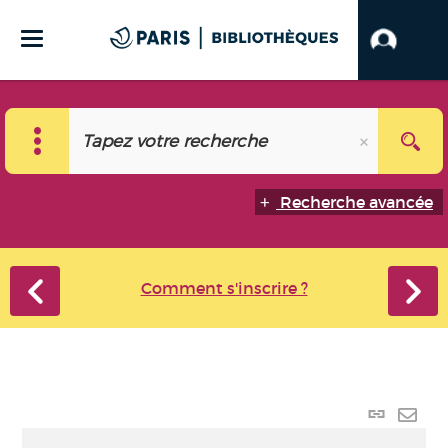
Recherche avancée
Comment s'inscrire ?
Lien
perma
Envo