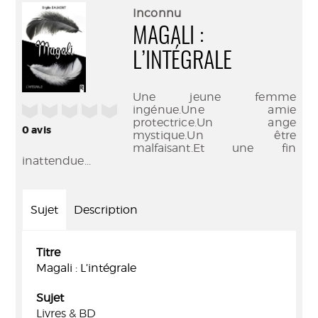
(Nouve
par
Inconnu
fenêtr
mail
MAGALI :
L’INTÉGRALE
Une jeune femme
/5
ingénue.Une amie
protectrice.Un ange
0
avis
mystique.Un être
malfaisant.Et une fin
inattendue...
Sujet
Description
Titre
Magali : L’intégrale
Sujet
Livres & BD