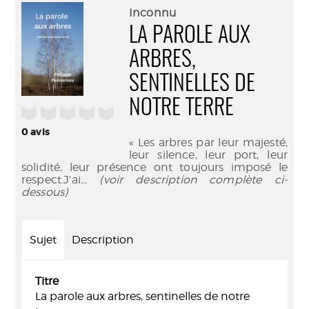
(Nouve
par
Inconnu
fenêtr
mail
LA PAROLE AUX
ARBRES,
SENTINELLES DE
NOTRE TERRE
/5
0
avis
« Les arbres par leur majesté,
leur silence, leur port, leur
solidité, leur présence ont toujours imposé le
respect.J’ai
... (voir description complète ci-
dessous)
Sujet
Description
Titre
La parole aux arbres, sentinelles de notre