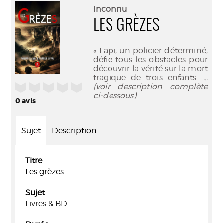
(Nouve
par
Inconnu
fenêtr
mail
LES GRÈZES
« Lapi, un policier déterminé,
défie tous les obstacles pour
découvrir la vérité sur la mort
tragique de trois enfants.
...
/5
(voir description complète
ci-dessous)
0
avis
Sujet
Description
Titre
Les grèzes
Sujet
Livres & BD