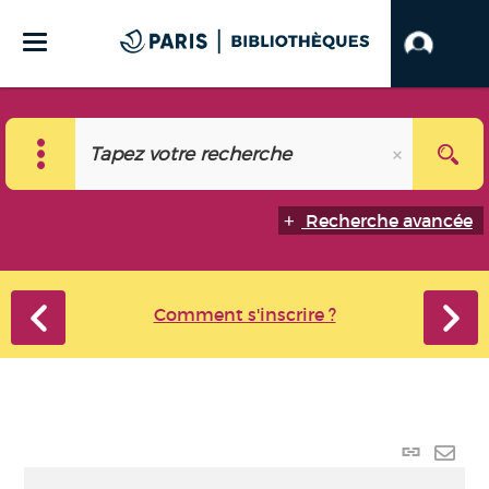
Recherche avancée
Comment s'inscrire ?
Lien
perma
Envo