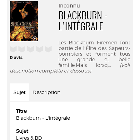
(Nouve
par
Inconnu
fenêtr
mail
BLACKBURN -
L'INTÉGRALE
Les Blackburn Firemen font
/5
partie de l’Élite des Sapeurs-
pompiers et forment tous
0
avis
une grande et belle
famille.Mais lorsq
... (voir
description complète ci-dessous)
Sujet
Description
Titre
Blackburn - L'intégrale
Sujet
Livres & BD